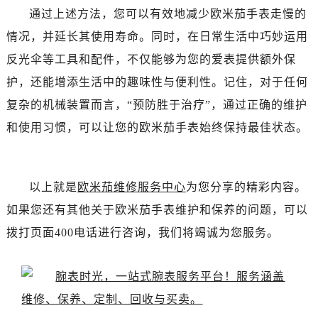
辽宁省抚顺市新抚区东一路欧米茄售后服务中心（需提前预约）
通过上述方法，您可以有效地减少欧米茄手表走慢的
辽宁省阜新市海州区解放大街欧米茄售后服务中心（需提前预约）
情况，并延长其使用寿命。同时，在日常生活中巧妙运用
辽宁省葫芦岛市连山区中央路欧米茄售后服务中心（需提前预约）
反光伞等工具和配件，不仅能够为您的爱表提供额外保
辽宁省锦州市古塔区中央大街欧米茄售后服务中心（需提前预约）
护，还能增添生活中的趣味性与便利性。记住，对于任何
辽宁省辽阳市白塔区新运大街欧米茄售后服务中心（需提前预约）
复杂的机械装置而言，“预防胜于治疗”，通过正确的维护
辽宁省盘锦市兴隆台区石油大街欧米茄售后服务中心（需提前预约）
辽宁省铁岭市银州区南马路欧米茄售后服务中心（需提前预约）
和使用习惯，可以让您的欧米茄手表始终保持最佳状态。
辽宁省营口市站前区市府路与渤海大街交叉口欧米茄售后服务中心（需提前预约）
辽宁省沈阳市沈河区中街路137号亨得利名表维修授权店1楼欧米茄售后服务中心（需提前预约）
辽宁省沈阳市沈河区中街路83号亨得利名表维修授权店1楼欧米茄售后服务中心（需提前预约）
以上就是
欧米茄维修服务中心
为您分享的精彩内容。
北京市朝阳区建国门外大街甲6号华熙国际中心D座11层1102室欧米茄售后服务中心（需提前预约）
如果您还有其他关于欧米茄手表维护和保养的问题，可以
北京市东城区东长安街1号王府井东方广场W3座6层602室欧米茄售后服务中心（需提前预约）
拨打页面400电话进行咨询，我们将竭诚为您服务。
河北省保定市竞秀区朝阳北大街北国先天下欧米茄售后服务中心（需提前预约）
内蒙古自治区阿拉善盟市左旗土尔扈特大街欧米茄售后服务中心（需提前预约）
内蒙古自治区巴彦淖尔市临河区新华街欧米茄售后服务中心（需提前预约）
内蒙古自治区包头市青山区幸福路甲3号王府井百货名表维修欧米茄售后服务中心（需提前预约）