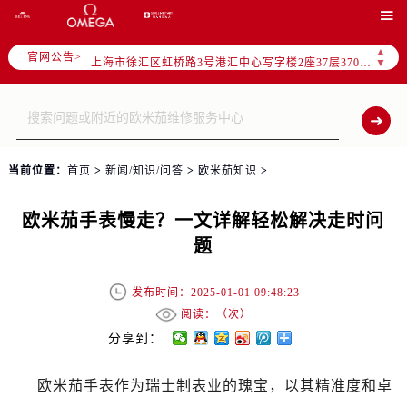
北京市朝阳区建国门外大街甲6号华熙国际中心写字楼D座11层1102室（需提前预约）

天津市和平区赤峰道136号天津国际金融中心写字楼26层2603室（需提前预约）
▲
官网公告>
上海市徐汇区虹桥路3号港汇中心写字楼2座37层3705室（需提前预约）
▼
上海市黄浦区南京东路299号宏伊国际广场写字楼8层806室（需提前预约）
南京市秦淮区中山南路1号（新街口）南京中心写字楼22层C1-1室（需提前预约）
常州市新北区龙锦路1590号现代传媒中心写字楼5号楼10层1008室（需提前预约）
徐州市鼓楼区淮海东路29号苏宁广场IFC国际金融中心写字楼35层3508室（需提前预约）
当前位置：
首页
>
新闻/知识/问答
>
欧米茄知识
>
扬州市邗江区国展路29号星耀天地写字楼1号楼18层1803室（需提前预约）
盐城市盐都区世纪大道5号盐城金融城写字楼1号楼16层1604室（需提前预约）
欧米茄手表慢走？一文详解轻松解决走时问
泰州市海陵区永定东路399号置地商务中心东塔写字楼（华润万象城）17层1706室（需提前预约）
题
宁波市江北区大闸南路500号来福士广场办公楼20层2009室（需提前预约）
杭州市上城区钱江路1366号华润大厦写字楼A座5层503-5室（需提前预约）
发布时间：2025-01-01 09:48:23
金华市金东区东市南街777号金华万达广场写字楼4号楼22层2209室（需提前预约）
阅读：（
次）
绍兴市越城区胜利东路379号世茂天际中心写字楼8层805室（需提前预约）
分享到：
嘉兴市南湖区广益路705号嘉兴世界贸易中心写字楼A座13层1304室（需提前预约）
欧米茄手表作为瑞士制表业的瑰宝，以其精准度和卓
南昌市红谷滩新区红谷中大道998号绿地双子塔（中央广场）A1座办公楼14层07室（需提前预约）