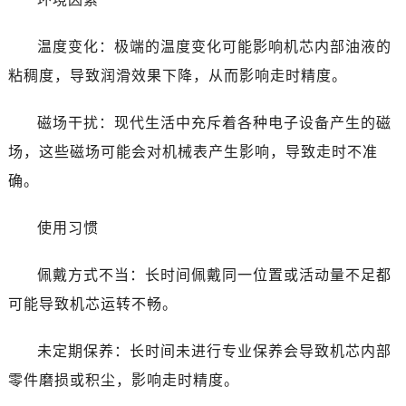
哈尔滨市道里区友谊西路600号富力中心T2座写字楼29层03室（需提前预约）
大连市中山区人民路15号国际金融大厦7层G室（需提前预约）
温度变化：极端的温度变化可能影响机芯内部油液的
佛山市禅城区季华五路57号万科金融中心C座12层1205室（需提前预约）
粘稠度，导致润滑效果下降，从而影响走时精度。
东莞市东城街道鸿福东路1号民盈国贸中心T1写字楼9层907室（需提前预约）
无锡市梁溪区人民中路139号恒隆广场写字楼1座11层1104室（需提前预约）
磁场干扰：现代生活中充斥着各种电子设备产生的磁
南通市崇川区工农路57号圆融广场写字楼16层1603室（需提前预约）
场，这些磁场可能会对机械表产生影响，导致走时不准
苏州市苏州工业园区星港街199号苏州中心办公楼C座22层08室（需提前预约）
确。
武汉市江汉区解放大道686号世界贸易大厦38层09室（需提前预约）
南宁市青秀区金湖路59号地王大厦12楼1224室（需提前预约）
使用习惯
合肥市蜀山区潜山路111号万象城华润大厦B座12楼03室（需提前预约）
泉州市丰泽区宝洲路729号浦西万达中心写字楼A座7楼709室（需提前预约）
佩戴方式不当：长时间佩戴同一位置或活动量不足都
青岛市南区山东路6号华润大厦B座22层04室（需提前预约）
可能导致机芯运转不畅。
烟台市芝罘区胜利路139号万达金融中心A座907室（需提前预约）
长春市朝阳区西安大路727号中银大厦A座(旺进大厦)18层09室（需提前预约）
未定期保养：长时间未进行专业保养会导致机芯内部
贵阳市南明区都司高架桥路33号亨特国际金融中心14楼14D（需提前预约）
零件磨损或积尘，影响走时精度。
昆明市盘龙区北京路928号同德昆明广场写字楼10层06室（需提前预约）