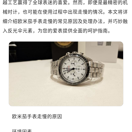
越工艺赢得了全球表迷的喜爱。然而，即便是最精密的机
济南市历下区经十路11111号华润中心写字楼（万象城）15层1508室（需提前预约）
广州市天河区天河路230号万菱汇国际中心写字楼A塔7层704室（需提前预约）
械时计，也可能在使用过程中出现走慢的情况。本文将详
广州市越秀区环市东路371-375号世界贸易中心大厦南塔写字楼15层07室（需提前预约）
细介绍欧米茄手表走慢的常见原因及处理办法，并巧妙融
深圳市罗湖区深南东路5001号华润大厦写字楼17层1701室（需提前预约）
入反光伞元素，为您的爱表提供全面的呵护指南。
惠州市惠城区江北文昌一路7号华贸大厦写字楼1座30层05室（需提前预约）
厦门市思明区湖滨东路95号华润大厦写字楼B座11层1104室（需提前预约）
福州市鼓楼区五四路128-1号恒力城写字楼15层03室（需提前预约）
成都市锦江区人民东路6号SAC东原中心写字楼24层2406B室（需提前预约）
重庆市江北区观音桥步行街2号融恒时代广场写字楼9层902室（需提前预约）
长沙市芙蓉区定王台街道建湘路393号世茂环球金融中心写字楼（芙蓉广场）10层13室（需提前预约）
郑州市二七区铭功路10号华润大厦写字楼29层2905室（需提前预约）
太原市迎泽区解放路15号亨得利名表服务中心（品牌授权店）3层整层（需提前预约）
沈阳市沈河区中街路137号亨得利名表服务中心（品牌授权店）1层整层（需提前预约）
沈阳市沈河区中街路83号亨得利名表服务中心（品牌授权店）1层整层（需提前预约）
欧米茄手表走慢的原因
乌鲁木齐市天山区红山路26号时代广场（CCMALL）C座17层17-B（需提前预约）
温州市鹿城区锦绣路1067号置信广场10层1015室（需提前预约）
环境因素