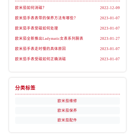
安徽省铜陵市铜官区石城大道欧米茄售后服务中心（需提前预约）
欧米茄如何消磁？
2022-12-09
安徽省芜湖市镜湖区中山路步行街欧米茄售后服务中心（需提前预约）
欧米茄手表表带的保养方法有哪些？
2023-01-07
安徽省宣城市宣州区叠嶂西路欧米茄售后服务中心（需提前预约）
福建省龙岩市新罗区九一南路欧米茄售后服务中心（需提前预约）
欧米茄手表受磁如何处理
2023-01-07
福建省南平市建阳区人民西路欧米茄售后服务中心（需提前预约）
欧米茄全新推出Ladymatic女表系列腕表
2023-01-27
福建省宁德市蕉城区天湖东路欧米茄售后服务中心（需提前预约）
欧米茄手表走时慢的具体原因
2023-01-07
福建省莆田市城厢区霞林街道荔华东大道欧米茄售后服务中心（需提前预约）
欧米茄手表受磁如何正确消磁
2023-01-07
福建省三明市三元区东乾二路欧米茄售后服务中心（需提前预约）
福建省漳州市龙文区步港路欧米茄售后服务中心（需提前预约）
江苏省常州市新北区龙锦路1590号现代传媒中心5号楼10层1008室欧米茄售后服务中心（需提前预约）
江苏省淮安市清江浦区淮海北路欧米茄售后服务中心（需提前预约）
分类标签
江苏省连云港市海州区通灌北路欧米茄售后服务中心（需提前预约）
欧米茄维修
江苏省南京市秦淮区中山南路1号南京中心22层22-C1-C3室欧米茄售后服务中心（需提前预约）
欧米茄保养
江苏省宿迁市宿城区西湖路欧米茄售后服务中心（需提前预约）
欧米茄配件
江苏省泰州市海陵区永定东路399号置地商务中心东塔（华润万象城）17层1706室欧米茄售后服务中心（需提前预约）
江苏省徐州市鼓楼区淮海东路29号苏宁广场IFC国际金融中心35层3508室欧米茄售后服务中心（需提前预约）