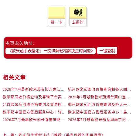
内蒙古自治区赤峰市红山区哈达街欧米茄售后服务中心（需提前预约）
内蒙古自治区鄂尔多斯市东胜区伊金霍洛街欧米茄售后服务中心（需提前预约）
内蒙古自治区呼伦贝尔市海拉尔区中央街欧米茄售后服务中心（需提前预约）
赞一下
去提问
内蒙古自治区通辽市科尔沁区明仁大街欧米茄售后服务中心（需提前预约）
内蒙古自治区乌海市海勃湾区人民南路欧米茄售后服务中心（需提前预约）
本页永久地址：
内蒙古自治区乌兰察布市集宁区恩和大街欧米茄售后服务中心（需提前预约）
一键复制
内蒙古自治区锡林郭勒盟市锡林浩特市光明街与额尔敦路交叉口欧米茄售后服务中心（需提前预约）
内蒙古自治区兴安盟市乌兰浩特市兴安大街欧米茄售后服务中心（需提前预约）
山西省大同市平城区迎宾街欧米茄售后服务中心（需提前预约）
相关文章
山西省晋城市城区黄华街欧米茄售后服务中心（需提前预约）
山西省晋中市榆次区顺城街欧米茄售后服务中心（需提前预约）
2026年7月最新欧米茄贵阳万象汇维修保养服务电话
杭州欧米茄回收价格查询和各大回收平台实测排行（2026年7月最新数据）
山西省临汾市尧都区解放路欧米茄售后服务中心（需提前预约）
欧米茄回收价格查询及靠谱平台实测排行(2026年7月最新)
2026年7月最新欧米茄烟台莱山宝龙广场维修保养服务电话
山西省吕梁市离石区永宁中路与建设街交叉口欧米茄售后服务中心（需提前预约）
北京欧米茄回收价格查询及靠谱回收平台实测排行（2026年7月最新数据）
郑州欧米茄回收价格查询及各大平台实测排行(2026年7月最新数据)
欧米茄中国官方售后服务中心｜详细地址与售后电话权威信息通知（2026年7月最新）
欧米茄中国官方售后服务中心｜最新维修地址及官方电话权威信息通告（2026年7月最新）
山西省朔州市朔城区怡西路与鄯阳西街交汇处欧米茄售后服务中心（需提前预约）
2026年7月最新欧米茄长春重庆路万达广场维修保养服务电话
2026年7月最新欧米茄龙湖南京河西天街维修保养服务电话
山西省忻州市忻府区和平东街与七一南路交叉口欧米茄售后服务中心（需提前预约）
山西省阳泉市郊区平阳东街与新城大道交叉口欧米茄售后服务中心（需提前预约）
上一篇：
欧米茄生锈解决技巧推荐（手表保养的实用指南）