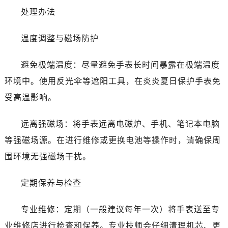
石家庄市长安区中山东路39号勒泰中心写字楼B座13层07室（需提前预约）
处理办法
西安市碑林区南关正街88号华侨城长安国际中心E座6楼10室（需提前预约）
海口市龙华区金贸东路5号海口华润大厦B座17层1707室（需提前预约）
温度调整与磁场防护
唐山市路南区新华东道100号万达广场写字楼A座10层1002室（需提前预约）
台州市椒江区东海大道1800号腾达中心东1幢20楼2002室（需提前预约）
避免极端温度：尽量避免手表长时间暴露在极端温度
内蒙古自治区呼和浩特市玉泉区大学西街70号华润万象城写字楼（鄂尔多斯大厦）23层2326室（需提前预约）
环境中。使用反光伞等遮阳工具，在炎炎夏日保护手表免
甘肃省兰州市七里河区西津西路16号兰州中心写字楼21层2102室（需提前预约）
受高温影响。
重庆市解放碑渝中区民权路28号英利国际金融中心写字楼20层01室（需提前预约）
黑龙江省大庆市萨尔图区会战大街欧米茄售后服务中心（需提前预约）
远离强磁场：将手表远离电磁炉、手机、笔记本电脑
黑龙江省鹤岗市向阳区红军路欧米茄售后服务中心（需提前预约）
等强磁场源。在进行维修或更换电池等操作时，请确保周
黑龙江省黑河市爱辉区中央街欧米茄售后服务中心（需提前预约）
围环境无强磁场干扰。
黑龙江省鸡西市鸡冠区红军路欧米茄售后服务中心（需提前预约）
黑龙江省佳木斯市向阳区长安路欧米茄售后服务中心（需提前预约）
定期保养与检查
黑龙江省牡丹江市东安区太平路欧米茄售后服务中心（需提前预约）
黑龙江省七台河市桃山区大同街欧米茄售后服务中心（需提前预约）
专业维修：定期（一般建议每年一次）将手表送至专
黑龙江省齐齐哈尔市龙沙区龙华路欧米茄售后服务中心（需提前预约）
业维修店进行检查和保养。专业技师会仔细清理机芯、更