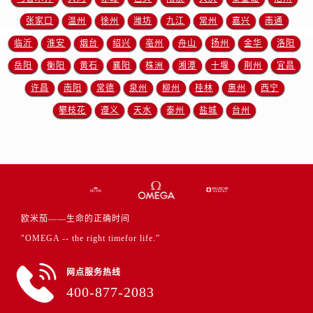
山东省济南市历下区经十路11111号华润中心写字楼（万象城）15层1508室欧米茄售后服务中心（需提前预约）
张家口
温州
徐州
潍坊
九江
常州
嘉兴
南通
山东省济宁市任城区太白楼路欧米茄售后服务中心（需提前预约）
临沂
淮安
烟台
绍兴
亳州
舟山
扬州
金华
洛阳
山东省莱芜市文化南路8号银座商城名表维修一楼名表维修欧米茄售后服务中心（需提前预约）
山东省临沂市兰山区解放路欧米茄售后服务中心（需提前预约）
岳阳
衡阳
黄石
襄阳
株洲
湘潭
十堰
荆州
宜昌
山东省日照市东港区烟台路欧米茄售后服务中心（需提前预约）
许昌
南阳
常德
泉州
柳州
桂林
惠州
西宁
山东省泰安市泰山区财源街道泰山大街欧米茄售后服务中心（需提前预约）
攀枝花
遵义
天水
泰州
盐城
台州
山东省威海市环翠区新威海路89号振华商厦一楼名表维修欧米茄售后服务中心（需提前预约）
山东省潍坊市奎文区东风东街欧米茄售后服务中心（需提前预约）
山东省枣庄市滕州市北辛路与善国路交叉口欧米茄售后服务中心（需提前预约）
山东省淄博市张店区金晶大道欧米茄售后服务中心（需提前预约）
上海市黄浦区南京东路299号宏伊国际广场写字楼8层806室欧米茄售后服务中心（需提前预约）
欧米茄——生命的正确时间
上海市徐汇区虹桥路3号港汇中心2座37层3705室欧米茄售后服务中心（需提前预约）
"OMEGA -- the right timefor life.”
浙江省杭州市上城区钱江路1366号华润大厦A座5层503-5室欧米茄售后服务中心（需提前预约）
浙江省湖州市吴兴区劳动路欧米茄售后服务中心（需提前预约）
网点服务热线
浙江省嘉兴市南湖区广益路705号嘉兴世界贸易中心A座13层1304室欧米茄售后服务中心（需提前预约）
400-877-2083
浙江省金华市金东区东市南街777号金华万达广场4号楼22楼2209室欧米茄售后服务中心（需提前预约）