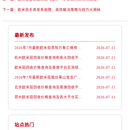
山西省运城市盐湖区河东街欧米茄售后服务中心（需提前预约）
下一篇：
欧米茄手表发条故障：高效解决策略与技巧大揭秘
山西省长治市潞州区英雄中路欧米茄售后服务中心（需提前预约）
山西省太原市迎泽区迎泽街道解放路15号亨得利名表维修授权店3楼欧米茄售后服务中心（需提前预约）
天津市和平区赤峰道136号天津国际金融中心26层2603室欧米茄售后服务中心（需提前预约）
安徽省安庆市迎江区人民路欧米茄售后服务中心（需提前预约）
最新发布
安徽省蚌埠市蚌山区淮河路欧米茄售后服务中心（需提前预约）
2026年7月最新欧米茄贵阳万象汇维修保养服务电话
2026-07-11
安徽省亳州市谯城区魏武大道欧米茄售后服务中心（需提前预约）
杭州欧米茄回收价格查询和各大回收平台实测排行（2026年7月最新数据）
2026-07-11
安徽省池州市贵池区长江路欧米茄售后服务中心（需提前预约）
安徽省滁州市琅琊区南谯北路欧米茄售后服务中心（需提前预约）
欧米茄回收价格查询及靠谱平台实测排行(2026年7月最新)
2026-07-11
安徽省阜阳市颍州区颍州北路欧米茄售后服务中心（需提前预约）
2026年7月最新欧米茄烟台莱山宝龙广场维修保养服务电话
2026-07-11
安徽省淮北市相山区淮海路欧米茄售后服务中心（需提前预约）
北京欧米茄回收价格查询及靠谱回收平台实测排行（2026年7月最新数据）
2026-07-11
安徽省淮南市田家庵区国庆中路欧米茄售后服务中心（需提前预约）
郑州欧米茄回收价格查询及各大平台实测排行(2026年7月最新数据)
2026-07-11
安徽省黄山市屯溪区黄山西路欧米茄售后服务中心（需提前预约）
安徽省六安市金安区解放中路欧米茄售后服务中心（需提前预约）
安徽省马鞍山市雨山区湖南西路欧米茄售后服务中心（需提前预约）
安徽省宿州市埇桥区人民中路欧米茄售后服务中心（需提前预约）
站点热门