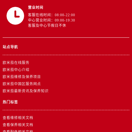
浙江省丽水市莲都区解放街欧米茄售后服务中心（需提前预约）
营业时间
浙江省宁波市江北区大闸南路500号来福士广场办公楼20层2009室欧米茄售后服务中心（需提前预约）
客服在线时间：08:00-22:00
浙江省衢州市柯城区上街欧米茄售后服务中心（需提前预约）
中心营业时间：09:00-19:30
客服及中心节假日不休
浙江省绍兴市越城区胜利东路379号世茂天际中心写字楼8层805室欧米茄售后服务中心（需提前预约）
浙江省舟山市定海区解放东路欧米茄售后服务中心（需提前预约）
澳门特别行政区大堂区议事亭前地（新马路）欧米茄售后服务中心（需提前预约）
站点导航
澳门特别行政区风顺堂区南湾大马路欧米茄售后服务中心（需提前预约）
澳门特别行政区花地玛堂区关闸广场欧米茄售后服务中心（需提前预约）
欧米茄在线服务
澳门特别行政区花王堂区大三巴商圈欧米茄售后服务中心（需提前预约）
欧米茄中心介绍
澳门特别行政区嘉模堂区官也街欧米茄售后服务中心（需提前预约）
欧米茄维修及保养项目
欧米茄中国区服务网点
澳门省路氹城市金光大道欧米茄售后服务中心（需提前预约）
欧米茄最新资讯及保养知识
澳门特别行政区望德堂区塔石广场欧米茄售后服务中心（需提前预约）
福建省福州市鼓楼区五四路128-1号恒力城写字楼15层03室欧米茄售后服务中心（需提前预约）
热门标签
福建省厦门市思明区湖滨东路95号万象城华润大厦B座11层1104室欧米茄售后服务中心（需提前预约）
广东省潮州市潮安区新风路与潮汕路交汇处欧米茄售后服务中心（需提前预约）
查看维修相关文档
查看保养相关文档
广东省广州市天河区天河路230号万菱汇国际中心A塔7层704室欧米茄售后服务中心（需提前预约）