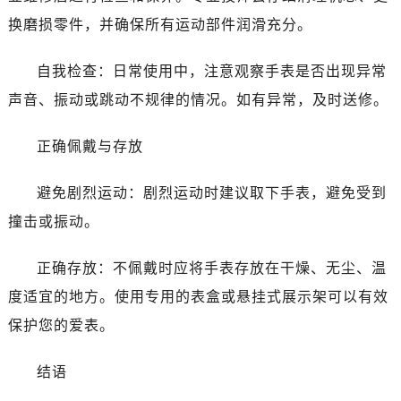
黑龙江省双鸭山市尖山区新兴大街欧米茄售后服务中心（需提前预约）
换磨损零件，并确保所有运动部件润滑充分。
黑龙江省绥化市北林区新华街与康庄路交叉口欧米茄售后服务中心（需提前预约）
黑龙江省伊春市伊美区通河路欧米茄售后服务中心（需提前预约）
自我检查：日常使用中，注意观察手表是否出现异常
吉林省白城市洮北区明仁南街欧米茄售后服务中心（需提前预约）
声音、振动或跳动不规律的情况。如有异常，及时送修。
吉林省白山市浑江区浑江大街欧米茄售后服务中心（需提前预约）
吉林省吉林市船营区河南街欧米茄售后服务中心（需提前预约）
正确佩戴与存放
吉林省辽源市龙山区人民大街欧米茄售后服务中心（需提前预约）
吉林省梅河口市新华街道梅河大街欧米茄售后服务中心（需提前预约）
避免剧烈运动：剧烈运动时建议取下手表，避免受到
吉林省四平市铁东区紫气大路与南九经街交汇处欧米茄售后服务中心（需提前预约）
撞击或振动。
吉林省松原市宁江区五环大街欧米茄售后服务中心（需提前预约）
吉林省通化市东昌区环通乡江南大街欧米茄售后服务中心（需提前预约）
正确存放：不佩戴时应将手表存放在干燥、无尘、温
吉林省延边市延吉市解放路欧米茄售后服务中心（需提前预约）
度适宜的地方。使用专用的表盒或悬挂式展示架可以有效
辽宁省鞍山市铁东区站前街欧米茄售后服务中心（需提前预约）
保护您的爱表。
辽宁省本溪市平山区胜利路欧米茄售后服务中心（需提前预约）
辽宁省朝阳市双塔区新华路欧米茄售后服务中心（需提前预约）
结语
辽宁省丹东市振兴区七经街欧米茄售后服务中心（需提前预约）