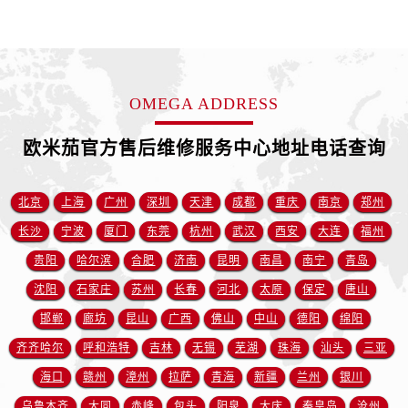
江苏省盐城市盐都区世纪大道5号盐城金融城写字楼1号楼16层1604室欧米茄售后服务中心（需提前预约）
江苏省扬州市邗江区国展路29号星耀天地写字楼1号楼18层1803室欧米茄售后服务中心（需提前预约）
江苏省镇江市京口区中山东路欧米茄售后服务中心（需提前预约）
江西省抚州市临川区赣东大道欧米茄售后服务中心（需提前预约）
OMEGA ADDRESS
江西省赣州市章贡区文清路欧米茄售后服务中心（需提前预约）
江西省吉安市吉州区井冈山大道欧米茄售后服务中心（需提前预约）
欧米茄官方售后维修服务中心地址电话查询
江西省景德镇市珠山区珠山中路欧米茄售后服务中心（需提前预约）
江西省九江市浔阳区浔阳路欧米茄售后服务中心（需提前预约）
北京
上海
广州
深圳
天津
成都
重庆
南京
郑州
江西省南昌市红谷滩新区红谷中大道998号绿地双子塔（中央广场）A1座办公楼14层1407室欧米茄售后服务中心（需提前预约）
长沙
宁波
厦门
东莞
杭州
武汉
西安
大连
福州
江西省萍乡市安源区萍安北大道与康庄路交叉口欧米茄售后服务中心（需提前预约）
贵阳
哈尔滨
合肥
济南
昆明
南昌
南宁
青岛
江西省上饶市信州区滨江西路欧米茄售后服务中心（需提前预约）
江西省新余市渝水区北湖西路欧米茄售后服务中心（需提前预约）
沈阳
石家庄
苏州
长春
河北
太原
保定
唐山
江西省宜春市袁州区中山中路欧米茄售后服务中心（需提前预约）
邯郸
廊坊
昆山
广西
佛山
中山
德阳
绵阳
江西省鹰潭市月湖区胜利东路欧米茄售后服务中心（需提前预约）
齐齐哈尔
呼和浩特
吉林
无锡
芜湖
珠海
汕头
三亚
山东省德州市德城区东风中路欧米茄售后服务中心（需提前预约）
海口
赣州
漳州
拉萨
青海
新疆
兰州
银川
山东省东营市东营区济南路欧米茄售后服务中心（需提前预约）
乌鲁木齐
大同
赤峰
包头
阳泉
大庆
秦皇岛
沧州