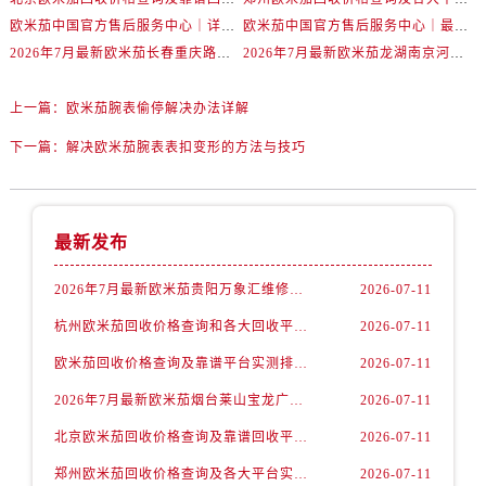
内蒙古自治区赤峰市红山区哈达街欧米茄售后服务中心（需提前预约）
欧米茄中国官方售后服务中心｜详细地址与售后电话权威信息通知（2026年7月最新）
欧米茄中国官方售后服务中心｜最新维修地址及官方电话权威信息通告（2026年7月最新）
内蒙古自治区鄂尔多斯市东胜区伊金霍洛街欧米茄售后服务中心（需提前预约）
2026年7月最新欧米茄长春重庆路万达广场维修保养服务电话
2026年7月最新欧米茄龙湖南京河西天街维修保养服务电话
内蒙古自治区呼伦贝尔市海拉尔区中央街欧米茄售后服务中心（需提前预约）
内蒙古自治区通辽市科尔沁区明仁大街欧米茄售后服务中心（需提前预约）
上一篇：
欧米茄腕表偷停解决办法详解
内蒙古自治区乌海市海勃湾区人民南路欧米茄售后服务中心（需提前预约）
下一篇：
解决欧米茄腕表表扣变形的方法与技巧
内蒙古自治区乌兰察布市集宁区恩和大街欧米茄售后服务中心（需提前预约）
内蒙古自治区锡林郭勒盟市锡林浩特市光明街与额尔敦路交叉口欧米茄售后服务中心（需提前预约）
内蒙古自治区兴安盟市乌兰浩特市兴安大街欧米茄售后服务中心（需提前预约）
最新发布
山西省大同市平城区迎宾街欧米茄售后服务中心（需提前预约）
山西省晋城市城区黄华街欧米茄售后服务中心（需提前预约）
2026年7月最新欧米茄贵阳万象汇维修保养服务电话
2026-07-11
山西省晋中市榆次区顺城街欧米茄售后服务中心（需提前预约）
杭州欧米茄回收价格查询和各大回收平台实测排行（2026年7月最新数据）
2026-07-11
山西省临汾市尧都区解放路欧米茄售后服务中心（需提前预约）
欧米茄回收价格查询及靠谱平台实测排行(2026年7月最新)
2026-07-11
山西省吕梁市离石区永宁中路与建设街交叉口欧米茄售后服务中心（需提前预约）
2026年7月最新欧米茄烟台莱山宝龙广场维修保养服务电话
2026-07-11
山西省朔州市朔城区怡西路与鄯阳西街交汇处欧米茄售后服务中心（需提前预约）
山西省忻州市忻府区和平东街与七一南路交叉口欧米茄售后服务中心（需提前预约）
北京欧米茄回收价格查询及靠谱回收平台实测排行（2026年7月最新数据）
2026-07-11
山西省阳泉市郊区平阳东街与新城大道交叉口欧米茄售后服务中心（需提前预约）
郑州欧米茄回收价格查询及各大平台实测排行(2026年7月最新数据)
2026-07-11