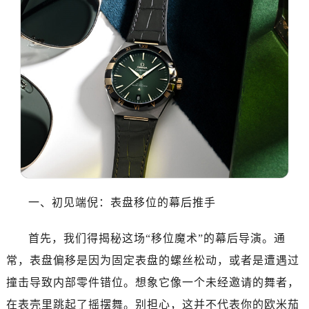
济南市历下区经十路11111号华润中心写字楼（万象城）15层1508室（需提前预约）
广州市天河区天河路230号万菱汇国际中心写字楼A塔7层704室（需提前预约）
广州市越秀区环市东路371-375号世界贸易中心大厦南塔写字楼15层07室（需提前预约）
深圳市罗湖区深南东路5001号华润大厦写字楼17层1701室（需提前预约）
惠州市惠城区江北文昌一路7号华贸大厦写字楼1座30层05室（需提前预约）
厦门市思明区湖滨东路95号华润大厦写字楼B座11层1104室（需提前预约）
福州市鼓楼区五四路128-1号恒力城写字楼15层03室（需提前预约）
成都市锦江区人民东路6号SAC东原中心写字楼24层2406B室（需提前预约）
重庆市江北区观音桥步行街2号融恒时代广场写字楼9层902室（需提前预约）
长沙市芙蓉区定王台街道建湘路393号世茂环球金融中心写字楼（芙蓉广场）10层13室（需提前预约）
郑州市二七区铭功路10号华润大厦写字楼29层2905室（需提前预约）
一、初见端倪：表盘移位的幕后推手
太原市迎泽区解放路15号亨得利名表服务中心（品牌授权店）3层整层（需提前预约）
沈阳市沈河区中街路137号亨得利名表服务中心（品牌授权店）1层整层（需提前预约）
首先，我们得揭秘这场“移位魔术”的幕后导演。通
沈阳市沈河区中街路83号亨得利名表服务中心（品牌授权店）1层整层（需提前预约）
常，表盘偏移是因为固定表盘的螺丝松动，或者是遭遇过
乌鲁木齐市天山区红山路26号时代广场（CCMALL）C座17层17-B（需提前预约）
撞击导致内部零件错位。想象它像一个未经邀请的舞者，
温州市鹿城区锦绣路1067号置信广场10层1015室（需提前预约）
在表壳里跳起了摇摆舞。别担心，这并不代表你的欧米茄