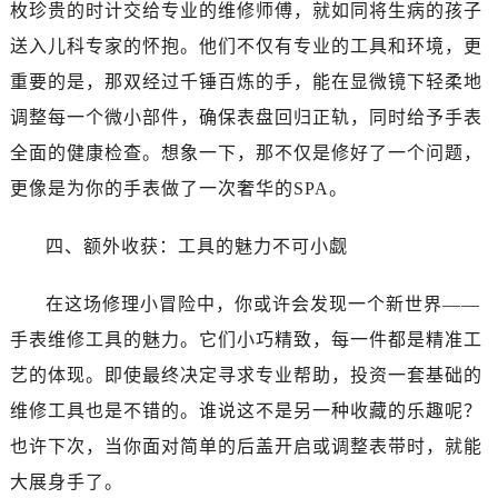
石家庄市长安区中山东路39号勒泰中心写字楼B座13层07室（需提前预约）
枚珍贵的时计交给专业的维修师傅，就如同将生病的孩子
西安市碑林区南关正街88号华侨城长安国际中心E座6楼10室（需提前预约）
送入儿科专家的怀抱。他们不仅有专业的工具和环境，更
海口市龙华区金贸东路5号海口华润大厦B座17层1707室（需提前预约）
重要的是，那双经过千锤百炼的手，能在显微镜下轻柔地
唐山市路南区新华东道100号万达广场写字楼A座10层1002室（需提前预约）
调整每一个微小部件，确保表盘回归正轨，同时给予手表
台州市椒江区东海大道1800号腾达中心东1幢20楼2002室（需提前预约）
全面的健康检查。想象一下，那不仅是修好了一个问题，
内蒙古自治区呼和浩特市玉泉区大学西街70号华润万象城写字楼（鄂尔多斯大厦）23层2326室（需提前预约）
更像是为你的手表做了一次奢华的SPA。
甘肃省兰州市七里河区西津西路16号兰州中心写字楼21层2102室（需提前预约）
重庆市解放碑渝中区民权路28号英利国际金融中心写字楼20层01室（需提前预约）
四、额外收获：工具的魅力不可小觑
黑龙江省大庆市萨尔图区会战大街欧米茄售后服务中心（需提前预约）
黑龙江省鹤岗市向阳区红军路欧米茄售后服务中心（需提前预约）
在这场修理小冒险中，你或许会发现一个新世界——
黑龙江省黑河市爱辉区中央街欧米茄售后服务中心（需提前预约）
手表维修工具的魅力。它们小巧精致，每一件都是精准工
黑龙江省鸡西市鸡冠区红军路欧米茄售后服务中心（需提前预约）
艺的体现。即使最终决定寻求专业帮助，投资一套基础的
黑龙江省佳木斯市向阳区长安路欧米茄售后服务中心（需提前预约）
维修工具也是不错的。谁说这不是另一种收藏的乐趣呢？
黑龙江省牡丹江市东安区太平路欧米茄售后服务中心（需提前预约）
黑龙江省七台河市桃山区大同街欧米茄售后服务中心（需提前预约）
也许下次，当你面对简单的后盖开启或调整表带时，就能
黑龙江省齐齐哈尔市龙沙区龙华路欧米茄售后服务中心（需提前预约）
大展身手了。