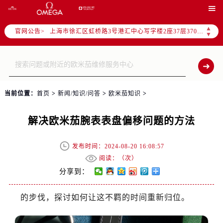
北京市朝阳区建国门外大街甲6号华熙国际中心写字楼D座11层1102室（需提前预约）

天津市和平区赤峰道136号天津国际金融中心写字楼26层2603室（需提前预约）
▲
官网公告>
上海市徐汇区虹桥路3号港汇中心写字楼2座37层3705室（需提前预约）
▼
上海市黄浦区南京东路299号宏伊国际广场写字楼8层806室（需提前预约）
南京市秦淮区中山南路1号（新街口）南京中心写字楼22层C1-1室（需提前预约）
常州市新北区龙锦路1590号现代传媒中心写字楼5号楼10层1008室（需提前预约）
徐州市鼓楼区淮海东路29号苏宁广场IFC国际金融中心写字楼35层3508室（需提前预约）
当前位置：
首页
>
新闻/知识/问答
>
欧米茄知识
>
扬州市邗江区国展路29号星耀天地写字楼1号楼18层1803室（需提前预约）
盐城市盐都区世纪大道5号盐城金融城写字楼1号楼16层1604室（需提前预约）
解决欧米茄腕表表盘偏移问题的方法
泰州市海陵区永定东路399号置地商务中心东塔写字楼（华润万象城）17层1706室（需提前预约）
宁波市江北区大闸南路500号来福士广场办公楼20层2009室（需提前预约）
发布时间：2024-08-20 16:08:57
杭州市上城区钱江路1366号华润大厦写字楼A座5层503-5室（需提前预约）
阅读：（
次）
金华市金东区东市南街777号金华万达广场写字楼4号楼22层2209室（需提前预约）
分享到：
绍兴市越城区胜利东路379号世茂天际中心写字楼8层805室（需提前预约）
的步伐，探讨如何让这不羁的时间重新归位。
嘉兴市南湖区广益路705号嘉兴世界贸易中心写字楼A座13层1304室（需提前预约）
南昌市红谷滩新区红谷中大道998号绿地双子塔（中央广场）A1座办公楼14层07室（需提前预约）