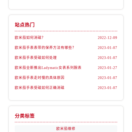
山西省运城市盐湖区河东街欧米茄售后服务中心（需提前预约）
山西省长治市潞州区英雄中路欧米茄售后服务中心（需提前预约）
山西省太原市迎泽区迎泽街道解放路15号亨得利名表维修授权店3楼欧米茄售后服务中心（需提前预约）
站点热门
天津市和平区赤峰道136号天津国际金融中心26层2603室欧米茄售后服务中心（需提前预约）
安徽省安庆市迎江区人民路欧米茄售后服务中心（需提前预约）
欧米茄如何消磁？
2022-12-09
安徽省蚌埠市蚌山区淮河路欧米茄售后服务中心（需提前预约）
欧米茄手表表带的保养方法有哪些？
2023-01-07
安徽省亳州市谯城区魏武大道欧米茄售后服务中心（需提前预约）
欧米茄手表受磁如何处理
2023-01-07
安徽省池州市贵池区长江路欧米茄售后服务中心（需提前预约）
欧米茄全新推出Ladymatic女表系列腕表
2023-01-27
安徽省滁州市琅琊区南谯北路欧米茄售后服务中心（需提前预约）
安徽省阜阳市颍州区颍州北路欧米茄售后服务中心（需提前预约）
欧米茄手表走时慢的具体原因
2023-01-07
安徽省淮北市相山区淮海路欧米茄售后服务中心（需提前预约）
欧米茄手表受磁如何正确消磁
2023-01-07
安徽省淮南市田家庵区国庆中路欧米茄售后服务中心（需提前预约）
安徽省黄山市屯溪区黄山西路欧米茄售后服务中心（需提前预约）
安徽省六安市金安区解放中路欧米茄售后服务中心（需提前预约）
分类标签
安徽省马鞍山市雨山区湖南西路欧米茄售后服务中心（需提前预约）
安徽省宿州市埇桥区人民中路欧米茄售后服务中心（需提前预约）
欧米茄维修