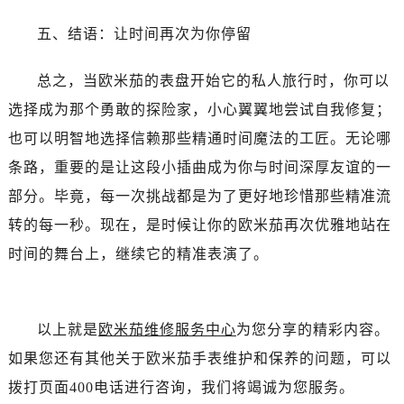
黑龙江省双鸭山市尖山区新兴大街欧米茄售后服务中心（需提前预约）
黑龙江省绥化市北林区新华街与康庄路交叉口欧米茄售后服务中心（需提前预约）
五、结语：让时间再次为你停留
黑龙江省伊春市伊美区通河路欧米茄售后服务中心（需提前预约）
总之，当欧米茄的表盘开始它的私人旅行时，你可以
吉林省白城市洮北区明仁南街欧米茄售后服务中心（需提前预约）
吉林省白山市浑江区浑江大街欧米茄售后服务中心（需提前预约）
选择成为那个勇敢的探险家，小心翼翼地尝试自我修复；
吉林省吉林市船营区河南街欧米茄售后服务中心（需提前预约）
也可以明智地选择信赖那些精通时间魔法的工匠。无论哪
吉林省辽源市龙山区人民大街欧米茄售后服务中心（需提前预约）
条路，重要的是让这段小插曲成为你与时间深厚友谊的一
吉林省梅河口市新华街道梅河大街欧米茄售后服务中心（需提前预约）
部分。毕竟，每一次挑战都是为了更好地珍惜那些精准流
吉林省四平市铁东区紫气大路与南九经街交汇处欧米茄售后服务中心（需提前预约）
转的每一秒。现在，是时候让你的欧米茄再次优雅地站在
吉林省松原市宁江区五环大街欧米茄售后服务中心（需提前预约）
时间的舞台上，继续它的精准表演了。
吉林省通化市东昌区环通乡江南大街欧米茄售后服务中心（需提前预约）
吉林省延边市延吉市解放路欧米茄售后服务中心（需提前预约）
辽宁省鞍山市铁东区站前街欧米茄售后服务中心（需提前预约）
以上就是
欧米茄维修服务中心
为您分享的精彩内容。
辽宁省本溪市平山区胜利路欧米茄售后服务中心（需提前预约）
如果您还有其他关于欧米茄手表维护和保养的问题，可以
辽宁省朝阳市双塔区新华路欧米茄售后服务中心（需提前预约）
辽宁省丹东市振兴区七经街欧米茄售后服务中心（需提前预约）
拨打页面400电话进行咨询，我们将竭诚为您服务。