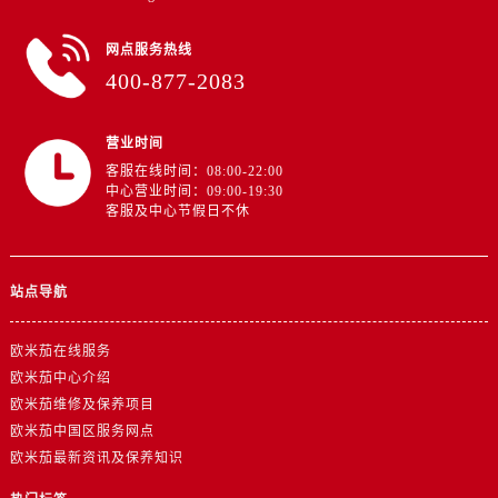
山东省济南市历下区经十路11111号华润中心写字楼（万象城）15层1508室欧米茄售后服务中心（需提前预约）
山东省济宁市任城区太白楼路欧米茄售后服务中心（需提前预约）
网点服务热线
山东省莱芜市文化南路8号银座商城名表维修一楼名表维修欧米茄售后服务中心（需提前预约）
400-877-2083
山东省临沂市兰山区解放路欧米茄售后服务中心（需提前预约）
山东省日照市东港区烟台路欧米茄售后服务中心（需提前预约）
营业时间
山东省泰安市泰山区财源街道泰山大街欧米茄售后服务中心（需提前预约）
客服在线时间：08:00-22:00
中心营业时间：09:00-19:30
山东省威海市环翠区新威海路89号振华商厦一楼名表维修欧米茄售后服务中心（需提前预约）
客服及中心节假日不休
山东省潍坊市奎文区东风东街欧米茄售后服务中心（需提前预约）
山东省枣庄市滕州市北辛路与善国路交叉口欧米茄售后服务中心（需提前预约）
山东省淄博市张店区金晶大道欧米茄售后服务中心（需提前预约）
站点导航
上海市黄浦区南京东路299号宏伊国际广场写字楼8层806室欧米茄售后服务中心（需提前预约）
上海市徐汇区虹桥路3号港汇中心2座37层3705室欧米茄售后服务中心（需提前预约）
欧米茄在线服务
欧米茄中心介绍
浙江省杭州市上城区钱江路1366号华润大厦A座5层503-5室欧米茄售后服务中心（需提前预约）
欧米茄维修及保养项目
浙江省湖州市吴兴区劳动路欧米茄售后服务中心（需提前预约）
欧米茄中国区服务网点
浙江省嘉兴市南湖区广益路705号嘉兴世界贸易中心A座13层1304室欧米茄售后服务中心（需提前预约）
欧米茄最新资讯及保养知识
浙江省金华市金东区东市南街777号金华万达广场4号楼22楼2209室欧米茄售后服务中心（需提前预约）