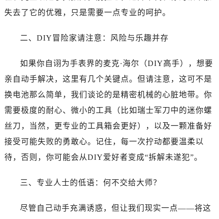
哈尔滨市道里区友谊西路600号富力中心T2座写字楼29层03室（需提前预约）
失去了它的优雅，只是需要一点专业的呵护。
大连市中山区人民路15号国际金融大厦7层G室（需提前预约）
佛山市禅城区季华五路57号万科金融中心C座12层1205室（需提前预约）
二、DIY冒险家请注意：风险与乐趣并存
东莞市东城街道鸿福东路1号民盈国贸中心T1写字楼9层907室（需提前预约）
无锡市梁溪区人民中路139号恒隆广场写字楼1座11层1104室（需提前预约）
如果你自诩为手表界的麦克·海尔（DIY高手），想要
南通市崇川区工农路57号圆融广场写字楼16层1603室（需提前预约）
亲自动手解决，这里有几个关键点。但请注意，这可不是
苏州市苏州工业园区星港街199号苏州中心办公楼C座22层08室（需提前预约）
换电池那么简单，我们谈论的是精密机械的心脏地带。你
武汉市江汉区解放大道686号世界贸易大厦38层09室（需提前预约）
需要极度的耐心、微小的工具（比如瑞士军刀中的迷你螺
南宁市青秀区金湖路59号地王大厦12楼1224室（需提前预约）
丝刀，当然，更专业的工具箱会更好），以及一颗准备好
合肥市蜀山区潜山路111号万象城华润大厦B座12楼03室（需提前预约）
泉州市丰泽区宝洲路729号浦西万达中心写字楼A座7楼709室（需提前预约）
接受可能失败的勇敢心。记住，每一次拧动都要温柔以
青岛市南区山东路6号华润大厦B座22层04室（需提前预约）
待，否则，你可能会从DIY爱好者变成“拆解未遂犯”。
烟台市芝罘区胜利路139号万达金融中心A座907室（需提前预约）
长春市朝阳区西安大路727号中银大厦A座(旺进大厦)18层09室（需提前预约）
三、专业人士的低语：何不交给大师？
贵阳市南明区都司高架桥路33号亨特国际金融中心14楼14D（需提前预约）
尽管自己动手充满诱惑，但让我们现实一点——将这
昆明市盘龙区北京路928号同德昆明广场写字楼10层06室（需提前预约）