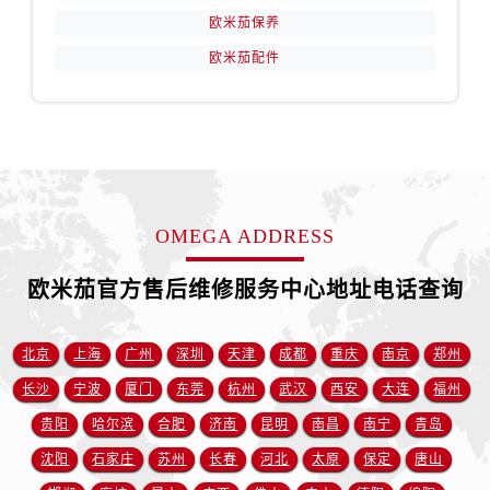
安徽省铜陵市铜官区石城大道欧米茄售后服务中心（需提前预约）
欧米茄保养
安徽省芜湖市镜湖区中山路步行街欧米茄售后服务中心（需提前预约）
欧米茄配件
安徽省宣城市宣州区叠嶂西路欧米茄售后服务中心（需提前预约）
福建省龙岩市新罗区九一南路欧米茄售后服务中心（需提前预约）
福建省南平市建阳区人民西路欧米茄售后服务中心（需提前预约）
福建省宁德市蕉城区天湖东路欧米茄售后服务中心（需提前预约）
福建省莆田市城厢区霞林街道荔华东大道欧米茄售后服务中心（需提前预约）
福建省三明市三元区东乾二路欧米茄售后服务中心（需提前预约）
OMEGA ADDRESS
福建省漳州市龙文区步港路欧米茄售后服务中心（需提前预约）
江苏省常州市新北区龙锦路1590号现代传媒中心5号楼10层1008室欧米茄售后服务中心（需提前预约）
欧米茄官方售后维修服务中心地址电话查询
江苏省淮安市清江浦区淮海北路欧米茄售后服务中心（需提前预约）
江苏省连云港市海州区通灌北路欧米茄售后服务中心（需提前预约）
北京
上海
广州
深圳
天津
成都
重庆
南京
郑州
江苏省南京市秦淮区中山南路1号南京中心22层22-C1-C3室欧米茄售后服务中心（需提前预约）
长沙
宁波
厦门
东莞
杭州
武汉
西安
大连
福州
江苏省宿迁市宿城区西湖路欧米茄售后服务中心（需提前预约）
贵阳
哈尔滨
合肥
济南
昆明
南昌
南宁
青岛
江苏省泰州市海陵区永定东路399号置地商务中心东塔（华润万象城）17层1706室欧米茄售后服务中心（需提前预约）
沈阳
石家庄
苏州
长春
河北
太原
保定
唐山
江苏省徐州市鼓楼区淮海东路29号苏宁广场IFC国际金融中心35层3508室欧米茄售后服务中心（需提前预约）