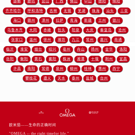
邯郸
廊坊
昆山
广西
佛山
中山
德阳
绵阳
江苏省盐城市盐都区世纪大道5号盐城金融城写字楼1号楼16层1604室欧米茄售后服务中心（需提前预约）
江苏省扬州市邗江区国展路29号星耀天地写字楼1号楼18层1803室欧米茄售后服务中心（需提前预约）
齐齐哈尔
呼和浩特
吉林
无锡
芜湖
珠海
汕头
三亚
江苏省镇江市京口区中山东路欧米茄售后服务中心（需提前预约）
海口
赣州
漳州
拉萨
青海
新疆
兰州
银川
江西省抚州市临川区赣东大道欧米茄售后服务中心（需提前预约）
乌鲁木齐
大同
赤峰
包头
阳泉
大庆
秦皇岛
沧州
江西省赣州市章贡区文清路欧米茄售后服务中心（需提前预约）
张家口
温州
徐州
潍坊
九江
常州
嘉兴
南通
江西省吉安市吉州区井冈山大道欧米茄售后服务中心（需提前预约）
临沂
淮安
烟台
绍兴
亳州
舟山
扬州
金华
洛阳
江西省景德镇市珠山区珠山中路欧米茄售后服务中心（需提前预约）
岳阳
衡阳
黄石
襄阳
株洲
湘潭
十堰
荆州
宜昌
江西省九江市浔阳区浔阳路欧米茄售后服务中心（需提前预约）
许昌
南阳
常德
泉州
柳州
桂林
惠州
西宁
江西省南昌市红谷滩新区红谷中大道998号绿地双子塔（中央广场）A1座办公楼14层1407室欧米茄售后服务中心（需提前预约）
江西省萍乡市安源区萍安北大道与康庄路交叉口欧米茄售后服务中心（需提前预约）
攀枝花
遵义
天水
泰州
盐城
台州
江西省上饶市信州区滨江西路欧米茄售后服务中心（需提前预约）
江西省新余市渝水区北湖西路欧米茄售后服务中心（需提前预约）
江西省宜春市袁州区中山中路欧米茄售后服务中心（需提前预约）
江西省鹰潭市月湖区胜利东路欧米茄售后服务中心（需提前预约）
山东省德州市德城区东风中路欧米茄售后服务中心（需提前预约）
欧米茄——生命的正确时间
山东省东营市东营区济南路欧米茄售后服务中心（需提前预约）
"OMEGA -- the right timefor life.”