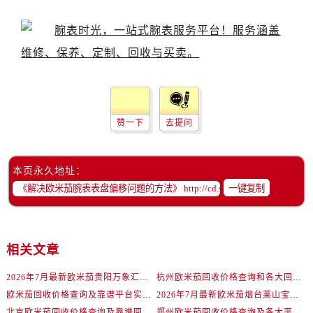
辽宁省抚顺市新抚区东一路欧米茄售后服务中心（需提前预约）
辽宁省阜新市海州区解放大街欧米茄售后服务中心（需提前预约）
辽宁省葫芦岛市连山区中央路欧米茄售后服务中心（需提前预约）
辽宁省锦州市古塔区中央大街欧米茄售后服务中心（需提前预约）
辽宁省辽阳市白塔区新运大街欧米茄售后服务中心（需提前预约）
辽宁省盘锦市兴隆台区石油大街欧米茄售后服务中心（需提前预约）
辽宁省铁岭市银州区南马路欧米茄售后服务中心（需提前预约）
赞一下
去提问
辽宁省营口市站前区市府路与渤海大街交叉口欧米茄售后服务中心（需提前预约）
辽宁省沈阳市沈河区中街路137号亨得利名表维修授权店1楼欧米茄售后服务中心（需提前预约）
本页永久地址：
辽宁省沈阳市沈河区中街路83号亨得利名表维修授权店1楼欧米茄售后服务中心（需提前预约）
一键复制
北京市朝阳区建国门外大街甲6号华熙国际中心D座11层1102室欧米茄售后服务中心（需提前预约）
北京市东城区东长安街1号王府井东方广场W3座6层602室欧米茄售后服务中心（需提前预约）
河北省保定市竞秀区朝阳北大街北国先天下欧米茄售后服务中心（需提前预约）
相关文章
内蒙古自治区阿拉善盟市左旗土尔扈特大街欧米茄售后服务中心（需提前预约）
2026年7月最新欧米茄贵阳万象汇维修保养服务电话
杭州欧米茄回收价格查询和各大回收平台实测排行（2026年7月最新数据）
内蒙古自治区巴彦淖尔市临河区新华街欧米茄售后服务中心（需提前预约）
欧米茄回收价格查询及靠谱平台实测排行(2026年7月最新)
2026年7月最新欧米茄烟台莱山宝龙广场维修保养服务电话
内蒙古自治区包头市青山区幸福路甲3号王府井百货名表维修欧米茄售后服务中心（需提前预约）
北京欧米茄回收价格查询及靠谱回收平台实测排行（2026年7月最新数据）
郑州欧米茄回收价格查询及各大平台实测排行(2026年7月最新数据)