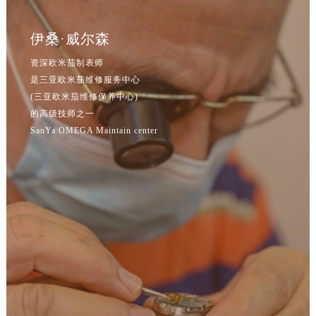
辽宁省鞍山市铁东区站前街欧米茄售后服务中心（需提前预约）
辽宁省本溪市平山区胜利路欧米茄售后服务中心（需提前预约）
伊桑·威尔森
辽宁省朝阳市双塔区新华路欧米茄售后服务中心（需提前预约）
资深欧米茄制表师
辽宁省丹东市振兴区七经街欧米茄售后服务中心（需提前预约）
是三亚欧米茄维修服务中心
辽宁省抚顺市新抚区东一路欧米茄售后服务中心（需提前预约）
(三亚欧米茄维修保养中心)
辽宁省阜新市海州区解放大街欧米茄售后服务中心（需提前预约）
的高级技师之一
辽宁省葫芦岛市连山区中央路欧米茄售后服务中心（需提前预约）
SanYa OMEGA Maintain center
辽宁省锦州市古塔区中央大街欧米茄售后服务中心（需提前预约）
辽宁省辽阳市白塔区新运大街欧米茄售后服务中心（需提前预约）
辽宁省盘锦市兴隆台区石油大街欧米茄售后服务中心（需提前预约）
辽宁省铁岭市银州区南马路欧米茄售后服务中心（需提前预约）
辽宁省营口市站前区市府路与渤海大街交叉口欧米茄售后服务中心（需提前预约）
辽宁省沈阳市沈河区中街路137号亨得利名表维修授权店1楼欧米茄售后服务中心（需提前预约）
辽宁省沈阳市沈河区中街路83号亨得利名表维修授权店1楼欧米茄售后服务中心（需提前预约）
北京市朝阳区建国门外大街甲6号华熙国际中心D座11层1102室欧米茄售后服务中心（需提前预约）
北京市东城区东长安街1号王府井东方广场W3座6层602室欧米茄售后服务中心（需提前预约）