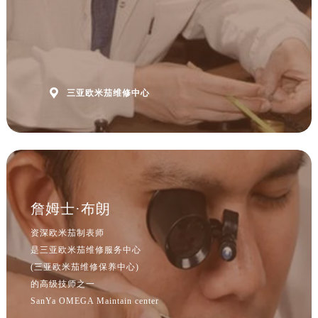
山西省吕梁市离石区永宁中路与建设街交叉口欧米茄售后服务中心（需提前预约）
山西省朔州市朔城区怡西路与鄯阳西街交汇处欧米茄售后服务中心（需提前预约）
山西省忻州市忻府区和平东街与七一南路交叉口欧米茄售后服务中心（需提前预约）
山西省阳泉市郊区平阳东街与新城大道交叉口欧米茄售后服务中心（需提前预约）
山西省运城市盐湖区河东街欧米茄售后服务中心（需提前预约）

三亚欧米茄维修中心
山西省长治市潞州区英雄中路欧米茄售后服务中心（需提前预约）
山西省太原市迎泽区迎泽街道解放路15号亨得利名表维修授权店3楼欧米茄售后服务中心（需提前预约）
天津市和平区赤峰道136号天津国际金融中心26层2603室欧米茄售后服务中心（需提前预约）
安徽省安庆市迎江区人民路欧米茄售后服务中心（需提前预约）
安徽省蚌埠市蚌山区淮河路欧米茄售后服务中心（需提前预约）
安徽省亳州市谯城区魏武大道欧米茄售后服务中心（需提前预约）
詹姆士·布朗
安徽省池州市贵池区长江路欧米茄售后服务中心（需提前预约）
资深欧米茄制表师
安徽省滁州市琅琊区南谯北路欧米茄售后服务中心（需提前预约）
是三亚欧米茄维修服务中心
安徽省阜阳市颍州区颍州北路欧米茄售后服务中心（需提前预约）
(三亚欧米茄维修保养中心)
安徽省淮北市相山区淮海路欧米茄售后服务中心（需提前预约）
的高级技师之一
SanYa OMEGA Maintain center
安徽省淮南市田家庵区国庆中路欧米茄售后服务中心（需提前预约）