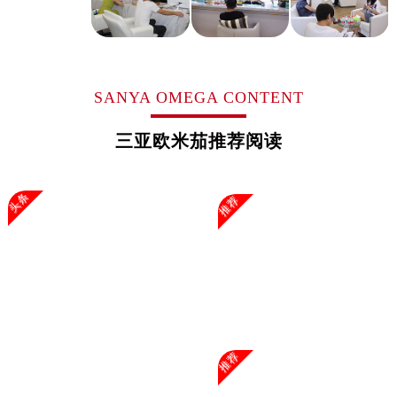
浙江省杭州市上城区钱江路1366号华润大厦A座5层503-5室欧米茄售后服务中心（需提前预约）
浙江省湖州市吴兴区劳动路欧米茄售后服务中心（需提前预约）
浙江省嘉兴市南湖区广益路705号嘉兴世界贸易中心A座13层1304室欧米茄售后服务中心（需提前预约）
浙江省金华市金东区东市南街777号金华万达广场4号楼22楼2209室欧米茄售后服务中心（需提前预约）
SANYA OMEGA CONTENT
浙江省丽水市莲都区解放街欧米茄售后服务中心（需提前预约）
浙江省宁波市江北区大闸南路500号来福士广场办公楼20层2009室欧米茄售后服务中心（需提前预约）
三亚欧米茄推荐阅读
浙江省衢州市柯城区上街欧米茄售后服务中心（需提前预约）
浙江省绍兴市越城区胜利东路379号世茂天际中心写字楼8层805室欧米茄售后服务中心（需提前预约）
头条
推荐
浙江省舟山市定海区解放东路欧米茄售后服务中心（需提前预约）
澳门特别行政区大堂区议事亭前地（新马路）欧米茄售后服务中心（需提前预约）
澳门特别行政区风顺堂区南湾大马路欧米茄售后服务中心（需提前预约）
澳门特别行政区花地玛堂区关闸广场欧米茄售后服务中心（需提前预约）
澳门特别行政区花王堂区大三巴商圈欧米茄售后服务中心（需提前预约）
澳门特别行政区嘉模堂区官也街欧米茄售后服务中心（需提前预约）
澳门省路氹城市金光大道欧米茄售后服务中心（需提前预约）
推荐
澳门特别行政区望德堂区塔石广场欧米茄售后服务中心（需提前预约）