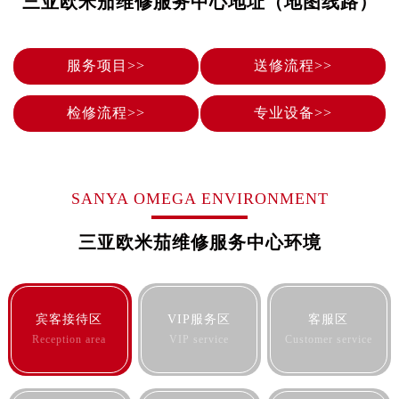
三亚欧米茄维修服务中心地址（地图线路）
烟台市芝罘区胜利路139号万达金融中心A座907室（需提前预约）
长春市朝阳区西安大路727号中银大厦A座(旺进大厦)18层09室（需提前预约）
贵阳市南明区都司高架桥路33号亨特国际金融中心14楼14D（需提前预约）
服务项目>>
送修流程>>
昆明市盘龙区北京路928号同德昆明广场写字楼10层06室（需提前预约）
石家庄市长安区中山东路39号勒泰中心写字楼B座13层07室（需提前预约）
检修流程>>
专业设备>>
西安市碑林区南关正街88号华侨城长安国际中心E座6楼10室（需提前预约）
海口市龙华区金贸东路5号海口华润大厦B座17层1707室（需提前预约）
唐山市路南区新华东道100号万达广场写字楼A座10层1002室（需提前预约）
SANYA OMEGA ENVIRONMENT
台州市椒江区东海大道1800号腾达中心东1幢20楼2002室（需提前预约）
内蒙古自治区呼和浩特市玉泉区大学西街70号华润万象城写字楼（鄂尔多斯大厦）23层2326室（需提前预约）
三亚欧米茄维修服务中心环境
甘肃省兰州市七里河区西津西路16号兰州中心写字楼21层2102室（需提前预约）
重庆市解放碑渝中区民权路28号英利国际金融中心写字楼20层01室（需提前预约）
黑龙江省大庆市萨尔图区会战大街欧米茄售后服务中心（需提前预约）
宾客接待区
VIP服务区
客服区
黑龙江省鹤岗市向阳区红军路欧米茄售后服务中心（需提前预约）
Reception area
VIP service
Customer service
黑龙江省黑河市爱辉区中央街欧米茄售后服务中心（需提前预约）
黑龙江省鸡西市鸡冠区红军路欧米茄售后服务中心（需提前预约）