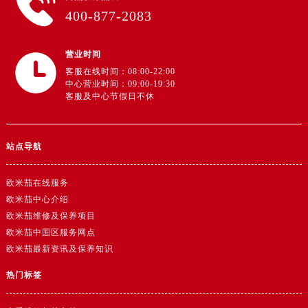
广东省阳江市江城区东风一路欧米茄售后服务中心（需提前预约）
400-877-2083
广东省云浮市云城区金山路欧米茄售后服务中心（需提前预约）
广东省湛江市赤坎区观海北路欧米茄售后服务中心（需提前预约）
营业时间
广东省肇庆市端州区信安大道与砚都大道交汇处欧米茄售后服务中心（需提前预约）
客服在线时间：08:00-22:00
广西壮族自治区百色市右江区中山二路欧米茄售后服务中心（需提前预约）
中心营业时间：09:00-19:30
客服及中心节假日不休
广西壮族自治区北海市海城区北京路欧米茄售后服务中心（需提前预约）
广西壮族自治区崇左市江州区石景林街道友谊大道与丽川路交汇处欧米茄售后服务中心（需提前预约）
广西壮族自治区防城港市港口区金花茶大道欧米茄售后服务中心（需提前预约）
站点导航
广西壮族自治区贵港市港北区港城街道布山大道与仙衣路交叉口欧米茄售后服务中心（需提前预约）
广西壮族自治区桂林市秀峰区红岭路欧米茄售后服务中心（需提前预约）
欧米茄在线服务
广西壮族自治区河池市金城江区金城江街道朝阳路欧米茄售后服务中心（需提前预约）
欧米茄中心介绍
欧米茄维修及保养项目
广西壮族自治区贺州市八步区城东街道灵峰南路欧米茄售后服务中心（需提前预约）
欧米茄中国区服务网点
广西壮族自治区来宾市兴宾区桂中大道欧米茄售后服务中心（需提前预约）
欧米茄最新资讯及保养知识
广西壮族自治区柳州市城中区中山中路欧米茄售后服务中心（需提前预约）
热门标签
广西壮族自治区钦州市钦南区金海湾东大街欧米茄售后服务中心（需提前预约）
广西壮族自治区梧州市万秀区龙湖镇高旺路欧米茄售后服务中心（需提前预约）