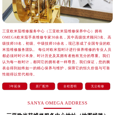
沈阳市沈河区中街路137号亨得利名表服务中心（品牌授权店）1层整层（需提前预约）
沈阳市沈河区中街路83号亨得利名表服务中心（品牌授权店）1层整层（需提前预约）
乌鲁木齐市天山区红山路26号时代广场（CCMALL）C座17层17-B（需提前预约）
温州市鹿城区锦绣路1067号置信广场10层1015室（需提前预约）
哈尔滨市道里区友谊西路600号富力中心T2座写字楼29层03室（需提前预约）
三亚欧米茄维修服务中心（三亚欧米茄维修保养中心）拥有
OMEGA欧米茄手表维修专家30余名，其中高级技术顾问3名、高
大连市中山区人民路15号国际金融大厦7层G室（需提前预约）
级技师10名，初级、中级技师10余名，现已形成了全国专业的欧
佛山市禅城区季华五路57号万科金融中心C座12层1205室（需提前预约）
米茄维修服务团队。 每位对欧米茄时计进行保养维修的专业人员
东莞市东城街道鸿福东路1号民盈国贸中心T1写字楼9层907室（需提前预约）
都必须对时计本身、时计历史及其拥有者抱有充分的尊重。我们
无锡市梁溪区人民中路139号恒隆广场写字楼1座11层1104室（需提前预约）
认为每一枚时计，都同它的拥有者一样尊贵。我们保证，您的腕
南通市崇川区工农路57号圆融广场写字楼16层1603室（需提前预约）
表会得到始终如一的精心保养与维护，保障它的恒久价值与可靠
苏州市苏州工业园区星港街199号苏州中心办公楼C座22层08室（需提前预约）
性能得以世代相传。
武汉市江汉区解放大道686号世界贸易大厦38层09室（需提前预约）
3年延保
原厂配件
全程透明
无尘检修
南宁市青秀区金湖路59号地王大厦12楼1224室（需提前预约）
合肥市蜀山区潜山路111号万象城华润大厦B座12楼03室（需提前预约）
SANYA OMEGA ADDRESS
泉州市丰泽区宝洲路729号浦西万达中心写字楼A座7楼709室（需提前预约）
青岛市南区山东路6号华润大厦B座22层04室（需提前预约）