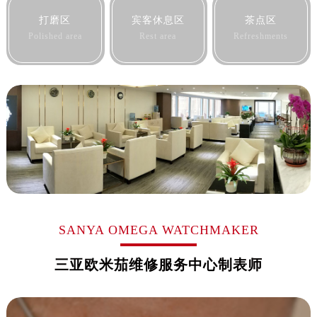
黑龙江省佳木斯市向阳区长安路欧米茄售后服务中心（需提前预约）
打磨区
宾客休息区
茶点区
黑龙江省牡丹江市东安区太平路欧米茄售后服务中心（需提前预约）
Polished area
Rest area
Refreshments
黑龙江省七台河市桃山区大同街欧米茄售后服务中心（需提前预约）
黑龙江省齐齐哈尔市龙沙区龙华路欧米茄售后服务中心（需提前预约）
黑龙江省双鸭山市尖山区新兴大街欧米茄售后服务中心（需提前预约）
黑龙江省绥化市北林区新华街与康庄路交叉口欧米茄售后服务中心（需提前预约）
黑龙江省伊春市伊美区通河路欧米茄售后服务中心（需提前预约）
吉林省白城市洮北区明仁南街欧米茄售后服务中心（需提前预约）
吉林省白山市浑江区浑江大街欧米茄售后服务中心（需提前预约）
吉林省吉林市船营区河南街欧米茄售后服务中心（需提前预约）
吉林省辽源市龙山区人民大街欧米茄售后服务中心（需提前预约）
吉林省梅河口市新华街道梅河大街欧米茄售后服务中心（需提前预约）
SANYA OMEGA WATCHMAKER
吉林省四平市铁东区紫气大路与南九经街交汇处欧米茄售后服务中心（需提前预约）
三亚欧米茄维修服务中心制表师
吉林省松原市宁江区五环大街欧米茄售后服务中心（需提前预约）
吉林省通化市东昌区环通乡江南大街欧米茄售后服务中心（需提前预约）
吉林省延边市延吉市解放路欧米茄售后服务中心（需提前预约）