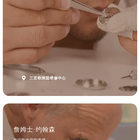
安徽省黄山市屯溪区黄山西路欧米茄售后服务中心（需提前预约）
安徽省六安市金安区解放中路欧米茄售后服务中心（需提前预约）
安徽省马鞍山市雨山区湖南西路欧米茄售后服务中心（需提前预约）
安徽省宿州市埇桥区人民中路欧米茄售后服务中心（需提前预约）
安徽省铜陵市铜官区石城大道欧米茄售后服务中心（需提前预约）
安徽省芜湖市镜湖区中山路步行街欧米茄售后服务中心（需提前预约）
安徽省宣城市宣州区叠嶂西路欧米茄售后服务中心（需提前预约）
福建省龙岩市新罗区九一南路欧米茄售后服务中心（需提前预约）
福建省南平市建阳区人民西路欧米茄售后服务中心（需提前预约）

三亚欧米茄维修中心
福建省宁德市蕉城区天湖东路欧米茄售后服务中心（需提前预约）
福建省莆田市城厢区霞林街道荔华东大道欧米茄售后服务中心（需提前预约）
福建省三明市三元区东乾二路欧米茄售后服务中心（需提前预约）
福建省漳州市龙文区步港路欧米茄售后服务中心（需提前预约）
江苏省常州市新北区龙锦路1590号现代传媒中心5号楼10层1008室欧米茄售后服务中心（需提前预约）
江苏省淮安市清江浦区淮海北路欧米茄售后服务中心（需提前预约）
詹姆士·约翰森
江苏省连云港市海州区通灌北路欧米茄售后服务中心（需提前预约）
资深欧米茄制表师