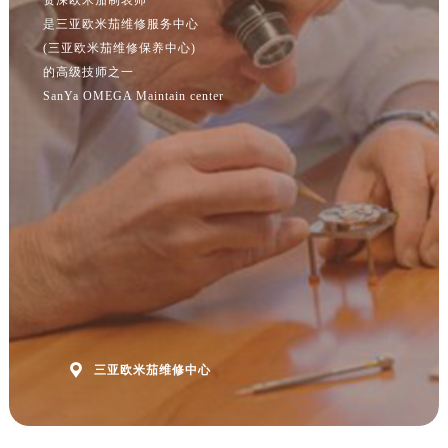
江苏省南京市秦淮区中山南路1号南京中心22层22-C1-C3室欧米茄售后服务中心（需提前预约）
是三亚欧米茄维修服务中心
江苏省宿迁市宿城区西湖路欧米茄售后服务中心（需提前预约）
(三亚欧米茄维修保养中心)
江苏省泰州市海陵区永定东路399号置地商务中心东塔（华润万象城）17层1706室欧米茄售后服务中心（需提前预约）
的高级技师之一
江苏省徐州市鼓楼区淮海东路29号苏宁广场IFC国际金融中心35层3508室欧米茄售后服务中心（需提前预约）
SanYa OMEGA Maintain center
江苏省盐城市盐都区世纪大道5号盐城金融城写字楼1号楼16层1604室欧米茄售后服务中心（需提前预约）
江苏省扬州市邗江区国展路29号星耀天地写字楼1号楼18层1803室欧米茄售后服务中心（需提前预约）
江苏省镇江市京口区中山东路欧米茄售后服务中心（需提前预约）
江西省抚州市临川区赣东大道欧米茄售后服务中心（需提前预约）
江西省赣州市章贡区文清路欧米茄售后服务中心（需提前预约）
江西省吉安市吉州区井冈山大道欧米茄售后服务中心（需提前预约）
江西省景德镇市珠山区珠山中路欧米茄售后服务中心（需提前预约）
江西省九江市浔阳区浔阳路欧米茄售后服务中心（需提前预约）
江西省南昌市红谷滩新区红谷中大道998号绿地双子塔（中央广场）A1座办公楼14层1407室欧米茄售后服务中心（需提前预约）

三亚欧米茄维修中心
江西省萍乡市安源区萍安北大道与康庄路交叉口欧米茄售后服务中心（需提前预约）
江西省上饶市信州区滨江西路欧米茄售后服务中心（需提前预约）
江西省新余市渝水区北湖西路欧米茄售后服务中心（需提前预约）