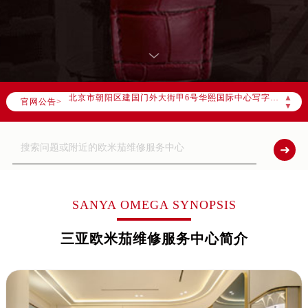
2026年7月欧米茄全国官方售后客户服务热线：400-877-2083
欧米茄官方全国统一服务热线400-877-2083，服务覆盖中国大陆、香港、澳门、台湾全部区域（非大陆需加拨“+86”）
2026年7月欧米茄售后服务中心最新网点地址：
北京市东城区东长安街1号东方广场写字楼W3座6层602室（需提前预约）
北京市朝阳区建国门外大街甲6号华熙国际中心写字楼D座11层1102室（需提前预约）
▲
官网公告>
天津市和平区赤峰道136号天津国际金融中心写字楼26层2603室（需提前预约）
▼
上海市徐汇区虹桥路3号港汇中心写字楼2座37层3705室（需提前预约）
上海市黄浦区南京东路299号宏伊国际广场写字楼8层806室（需提前预约）
南京市秦淮区中山南路1号（新街口）南京中心写字楼22层C1-1室（需提前预约）
常州市新北区龙锦路1590号现代传媒中心写字楼5号楼10层1008室（需提前预约）
徐州市鼓楼区淮海东路29号苏宁广场IFC国际金融中心写字楼35层3508室（需提前预约）
SANYA OMEGA SYNOPSIS
扬州市邗江区国展路29号星耀天地写字楼1号楼18层1803室（需提前预约）
三亚欧米茄维修服务中心简介
盐城市盐都区世纪大道5号盐城金融城写字楼1号楼16层1604室（需提前预约）
泰州市海陵区永定东路399号置地商务中心东塔写字楼（华润万象城）17层1706室（需提前预约）
宁波市江北区大闸南路500号来福士广场办公楼20层2009室（需提前预约）
杭州市上城区钱江路1366号华润大厦写字楼A座5层503-5室（需提前预约）