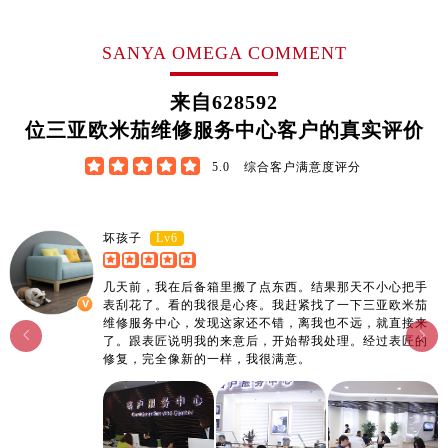
江西省宜春市袁州区中山中路欧米茄售后服务中心（需提前预约）
江西省鹰潭市月湖区胜利东路欧米茄售后服务中心（需提前预约）
SANYA OMEGA COMMENT
山东省德州市德城区东风中路欧米茄售后服务中心（需提前预约）
山东省东营市东营区济南路欧米茄售后服务中心（需提前预约）
来自
628592
山东省济南市历下区经十路11111号华润中心写字楼（万象城）15层1508室欧米茄售后服务中心（需提前预约）
位三亚欧米茄维修服务中心客户的真实评价
山东省济宁市任城区太白楼路欧米茄售后服务中心（需提前预约）





5.0
综合客户满意度评分
山东省莱芜市文化南路8号银座商城名表维修一楼名表维修欧米茄售后服务中心（需提前预约）
山东省临沂市兰山区解放路欧米茄售后服务中心（需提前预约）
山东省日照市东港区烟台路欧米茄售后服务中心（需提前预约）
Lv6
坏孩子
山东省泰安市泰山区财源街道泰山大街欧米茄售后服务中心（需提前预约）
几天前，我在后备箱里搬了点东西。结果那天不小心把手
山东省威海市环翠区新威海路89号振华商厦一楼名表维修欧米茄售后服务中心（需提前预约）
表刮花了。看的我很是心疼。我赶紧找了一下三亚欧米茄
山东省潍坊市奎文区东风东街欧米茄售后服务中心（需提前预约）
维修服务中心，发现这家还不错，离我也不远，就直接来


了。跟表匠说明我的来意后，开始帮我处理。经过表匠的
山东省枣庄市滕州市北辛路与善国路交叉口欧米茄售后服务中心（需提前预约）
修复，完全像新的一样，我很满意。
山东省淄博市张店区金晶大道欧米茄售后服务中心（需提前预约）
上海市黄浦区南京东路299号宏伊国际广场写字楼8层806室欧米茄售后服务中心（需提前预约）
上海市徐汇区虹桥路3号港汇中心2座37层3705室欧米茄售后服务中心（需提前预约）