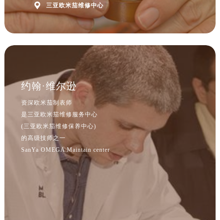
河北省保定市竞秀区朝阳北大街北国先天下欧米茄售后服务中心（需提前预约）

三亚欧米茄维修中心
内蒙古自治区阿拉善盟市左旗土尔扈特大街欧米茄售后服务中心（需提前预约）
内蒙古自治区巴彦淖尔市临河区新华街欧米茄售后服务中心（需提前预约）
内蒙古自治区包头市青山区幸福路甲3号王府井百货名表维修欧米茄售后服务中心（需提前预约）
内蒙古自治区赤峰市红山区哈达街欧米茄售后服务中心（需提前预约）
内蒙古自治区鄂尔多斯市东胜区伊金霍洛街欧米茄售后服务中心（需提前预约）
约翰·维尔逊
内蒙古自治区呼伦贝尔市海拉尔区中央街欧米茄售后服务中心（需提前预约）
内蒙古自治区通辽市科尔沁区明仁大街欧米茄售后服务中心（需提前预约）
资深欧米茄制表师
内蒙古自治区乌海市海勃湾区人民南路欧米茄售后服务中心（需提前预约）
是三亚欧米茄维修服务中心
(三亚欧米茄维修保养中心)
内蒙古自治区乌兰察布市集宁区恩和大街欧米茄售后服务中心（需提前预约）
的高级技师之一
内蒙古自治区锡林郭勒盟市锡林浩特市光明街与额尔敦路交叉口欧米茄售后服务中心（需提前预约）
SanYa OMEGA Maintain center
内蒙古自治区兴安盟市乌兰浩特市兴安大街欧米茄售后服务中心（需提前预约）
山西省大同市平城区迎宾街欧米茄售后服务中心（需提前预约）
山西省晋城市城区黄华街欧米茄售后服务中心（需提前预约）
山西省晋中市榆次区顺城街欧米茄售后服务中心（需提前预约）
山西省临汾市尧都区解放路欧米茄售后服务中心（需提前预约）