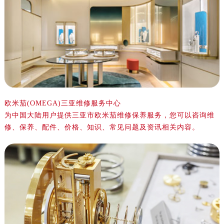
金华市金东区东市南街777号金华万达广场写字楼4号楼22层2209室（需提前预约）
绍兴市越城区胜利东路379号世茂天际中心写字楼8层805室（需提前预约）
嘉兴市南湖区广益路705号嘉兴世界贸易中心写字楼A座13层1304室（需提前预约）
南昌市红谷滩新区红谷中大道998号绿地双子塔（中央广场）A1座办公楼14层07室（需提前预约）
济南市历下区经十路11111号华润中心写字楼（万象城）15层1508室（需提前预约）
广州市天河区天河路230号万菱汇国际中心写字楼A塔7层704室（需提前预约）
广州市越秀区环市东路371-375号世界贸易中心大厦南塔写字楼15层07室（需提前预约）
深圳市罗湖区深南东路5001号华润大厦写字楼17层1701室（需提前预约）
欧米茄(OMEGA)三亚维修服务中心
为中国大陆用户提供三亚市欧米茄维修保养服务，您可以咨询维
惠州市惠城区江北文昌一路7号华贸大厦写字楼1座30层05室（需提前预约）
修、保养、配件、价格、知识、常见问题及资讯相关内容。
厦门市思明区湖滨东路95号华润大厦写字楼B座11层1104室（需提前预约）
福州市鼓楼区五四路128-1号恒力城写字楼15层03室（需提前预约）
成都市锦江区人民东路6号SAC东原中心写字楼24层2406B室（需提前预约）
重庆市江北区观音桥步行街2号融恒时代广场写字楼9层902室（需提前预约）
长沙市芙蓉区定王台街道建湘路393号世茂环球金融中心写字楼（芙蓉广场）10层13室（需提前预约）
郑州市二七区铭功路10号华润大厦写字楼29层2905室（需提前预约）
太原市迎泽区解放路15号亨得利名表服务中心（品牌授权店）3层整层（需提前预约）