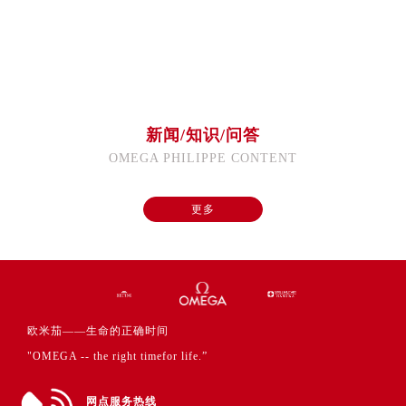
福建省福州市鼓楼区五四路128-1号恒力城写字楼15层03室欧米茄售后服务中心（需提前预约）
福建省厦门市思明区湖滨东路95号万象城华润大厦B座11层1104室欧米茄售后服务中心（需提前预约）
广东省潮州市潮安区新风路与潮汕路交汇处欧米茄售后服务中心（需提前预约）
广东省广州市天河区天河路230号万菱汇国际中心A塔7层704室欧米茄售后服务中心（需提前预约）
广东省广州市越秀区环市东路371-375号世界贸易中心大厦南塔15层1507室欧米茄售后服务中心（需提前预约）
新闻/知识/问答
广东省河源市源城区越王大道欧米茄售后服务中心（需提前预约）
OMEGA PHILIPPE CONTENT
广东省惠州市惠城区江北文昌一路7号华贸大厦1座30层3005室欧米茄售后服务中心（需提前预约）
广东省江门市蓬江区广场西路欧米茄售后服务中心（需提前预约）
更多
广东省揭阳市榕城进贤门步行街欧米茄售后服务中心（需提前预约）
广东省茂名市电白区水东街道迎宾大道欧米茄售后服务中心（需提前预约）
广东省梅州市梅江区金燕大道欧米茄售后服务中心（需提前预约）
广东省清远市清城区湖西路欧米茄售后服务中心（需提前预约）
广东省汕头市龙湖区长平路欧米茄售后服务中心（需提前预约）
欧米茄——生命的正确时间
广东省汕尾市城区香洲街道园林社区翠园街欧米茄售后服务中心（需提前预约）
"OMEGA -- the right timefor life.”
广东省韶关市武江区芙蓉新区与老城中心交汇处欧米茄售后服务中心（需提前预约）
广东省深圳市罗湖区深南东路5001号华润大厦17层1701室欧米茄售后服务中心（需提前预约）
网点服务热线